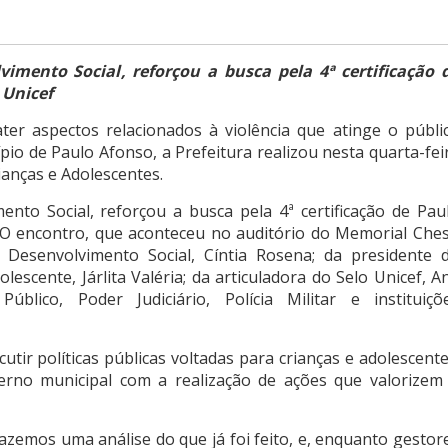
vimento Social, reforçou a busca pela 4ª certificação 
 Unicef
er aspectos relacionados à violência que atinge o públi
ípio de Paulo Afonso, a Prefeitura realizou nesta quarta-fei
ianças e Adolescentes.
ento Social, reforçou a busca pela 4ª certificação de Pau
O encontro, que aconteceu no auditório do Memorial Ches
 Desenvolvimento Social, Cíntia Rosena; da presidente 
escente, Járlita Valéria; da articuladora do Selo Unicef, A
blico, Poder Judiciário, Polícia Militar e instituiçõ
utir políticas públicas voltadas para crianças e adolescente
rno municipal com a realização de ações que valorizem
zemos uma análise do que já foi feito, e, enquanto gestor