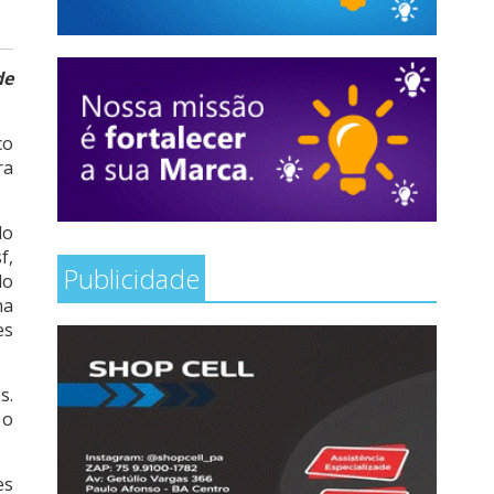
de
co
ra
lo
f,
Publicidade
do
na
es
s.
 o
es