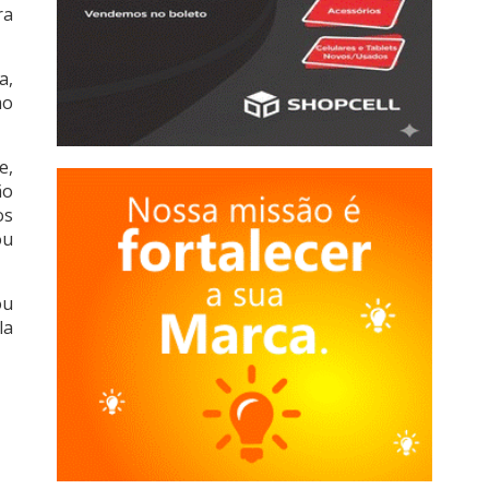
ra
a,
mo
e,
ão
os
ou
ou
la