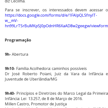
diz Cecilma.
Para se inscrever, os interessados devem acessar o
https://docs.google.com/forms/d/e/1FAIpQLSfnylT-
w__mV-
hn99LrTSrBuMKpSJ0pOdnHR6XaAD8w2geegw/viewform
Programação
9h-
Abertura
9h10-
Família Acolhedora: caminhos possíveis
Dr José Roberto Poiani, Juiz da Vara da Infância e
Juventude de Uberlândia/MG
9h40-
Princípios e Diretrizes do Marco Legal da Primeira
Infância: Lei 13.257, de 8 de Março de 2016.
Millen Castro, Promotor de Justiça