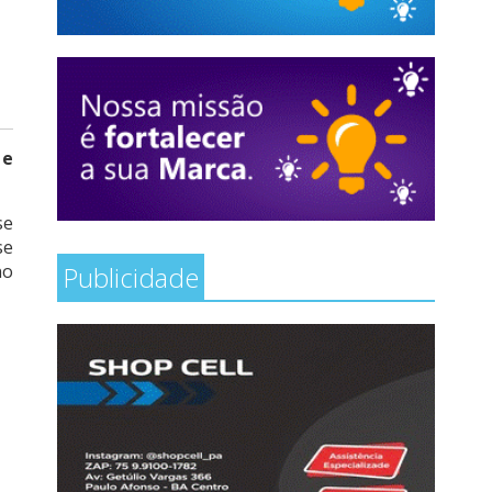
 e
se
se
no
Publicidade