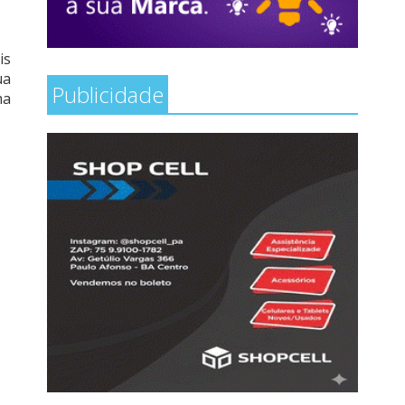
is
ua
Publicidade
ma