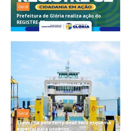
Geral
Prefeitura de Glória realiza ação do
REGISTRE-SE e...
Geral
Travessia pelo ferry-boat terá esquema
especial para usuários...