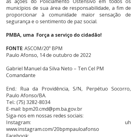
as ações do Policiamento Ostensivo em todos os
municípios de sua área de responsabilidade, a fim de
proporcionar à comunidade maior sensação de
segurança e o sentimento de paz social.
PMBA, uma Força a serviço do cidadão!
FONTE
: ASCOM/20º BPM
Paulo Afonso, 14 de outubro de 2022
Gabriel Manuel da Silva Neto – Ten Cel PM
Comandante
End.: Rua da Providência, S/N, Perpétuo Socorro,
Paulo Afonso/BA.
Tel.: (75) 3282-8034
E-mail: bpm20.cmd@pm.ba.gov.br
Siga-nos em nossas redes sociais:
Instagram: uh
www.instagram.com/20bpmpauloafonso
Facebook: