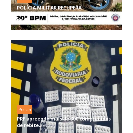
POLÍCIA MILITAR RECUPERA
MOTOCICLETA FURTADA NO MUNICÍPIO
DE...
Polícia
PRF apreende mais de 300 comprimidos
de rebite...