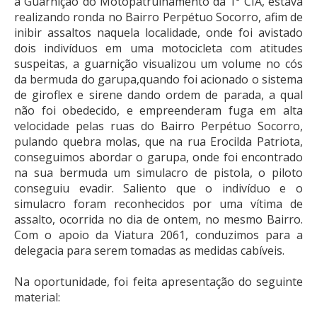
a Guarnição do Motopatrulhamento da 1ª CIA, estava
realizando ronda no Bairro Perpétuo Socorro, afim de
inibir assaltos naquela localidade, onde foi avistado
dois indivíduos em uma motocicleta com atitudes
suspeitas, a guarnição visualizou um volume no cós
da bermuda do garupa,quando foi acionado o sistema
de giroflex e sirene dando ordem de parada, a qual
não foi obedecido, e empreenderam fuga em alta
velocidade pelas ruas do Bairro Perpétuo Socorro,
pulando quebra molas, que na rua Erocilda Patriota,
conseguimos abordar o garupa, onde foi encontrado
na sua bermuda um simulacro de pistola, o piloto
conseguiu evadir. Saliento que o indivíduo e o
simulacro foram reconhecidos por uma vítima de
assalto, ocorrida no dia de ontem, no mesmo Bairro.
Com o apoio da Viatura 2061, conduzimos para a
delegacia para serem tomadas as medidas cabíveis.
Na oportunidade, foi feita apresentação do seguinte
material: