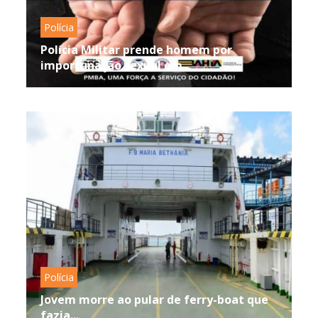
Polícia
Polícia Militar prende homem por
importunação sexual em...
Polícia
Jovem morre ao pular de ferry-boat que
fazia...