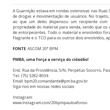
A Guarnição estava em rondas ostensivas nas Ruas Sa
de drogas e movimentação de usuários. No trajeto,
ao que um deles dispensou um recipiente com 2
propriedade do material para venda, sendo que os
de entorpecentes. Todo o material e envolvidos for
Flagrante e o TCO para os outros dois envolvidos,
FONTE
: ASCOM 20° BPM
PMBA, uma Força a serviço do cidadão!
End.: Rua da Providência, S/N, Perpétuo Socorro, Pa
Tel.: (75) 3282-8034
Email: bpm20.comandante@pm.ba.gov.br
Siga-nos em nossas redes sociais:
Instagram:
www.instagram.com/20bpmpauloafonso