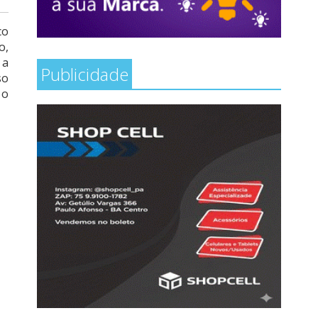
co
o,
 a
Publicidade
so
 o