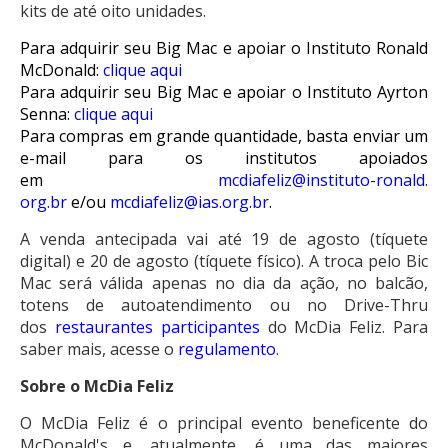
kits de até oito unidades.
Para adquirir seu Big Mac e apoiar o Instituto Ronald
McDonald:
clique aqui
Para adquirir seu Big Mac e apoiar o Instituto Ayrton
Senna:
clique aqui
Para compras em grande quantidade, basta enviar um
e-mail para os institutos apoiados
em
mcdiafeliz@instituto-ronald.
org.br
e/ou
mcdiafeliz@ias.org.br
.
A venda antecipada vai até 19 de agosto (tíquete
digital) e 20 de agosto (tíquete físico). A troca pelo Bic
Mac será válida apenas no dia da ação, no balcão,
totens de autoatendimento ou no Drive-Thru
dos
restaurantes participantes
do McDia Feliz. Para
saber mais, acesse o
regulamento
.
Sobre o McDia Feliz
O McDia Feliz é o principal evento beneficente do
McDonald's e, atualmente, é uma das maiores