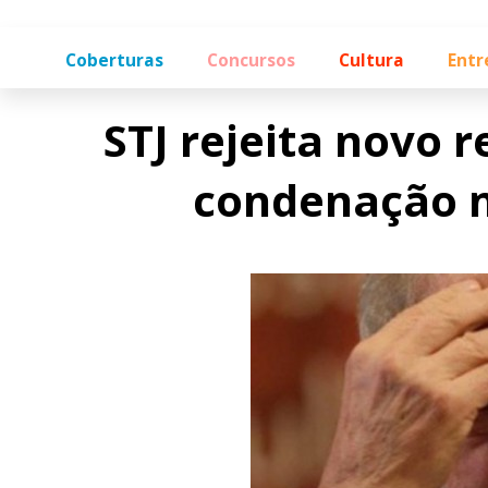
Coberturas
Concursos
Cultura
Entr
STJ rejeita novo 
condenação n