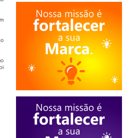
am
so
ão
oi