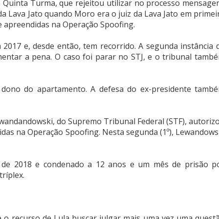
Quinta Turma, que rejeitou utilizar no processo mensage
da Lava Jato quando Moro era o juiz da Lava Jato em primei
e apreendidas na Operação Spoofing.
 2017 e, desde então, tem recorrido. A segunda instância 
entar a pena. O caso foi parar no STJ, e o tribunal tamb
 o dono do apartamento. A defesa do ex-presidente tamb
wandandowski, do Supremo Tribunal Federal (STF), autoriz
didas na Operação Spoofing. Nesta segunda (1º), Lewandows
il de 2018 e condenado a 12 anos e um mês de prisão p
ríplex.
que o recurso de Lula buscar julgar mais uma vez uma quest