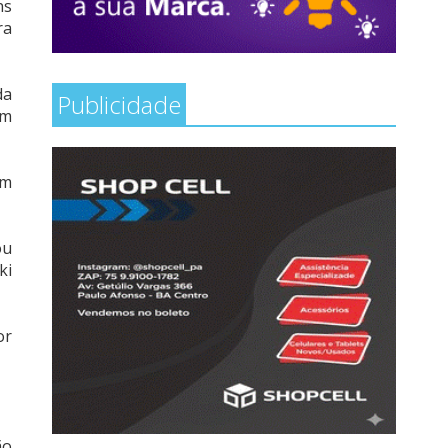
ns
ra
da
Publicidade
ém
ém
ou
ki
or
ão