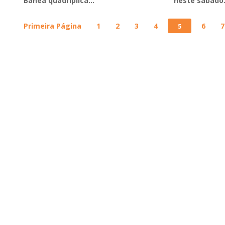
Bahêa quadriplica...
neste sábado.
Primeira Página
1
2
3
4
6
7
5