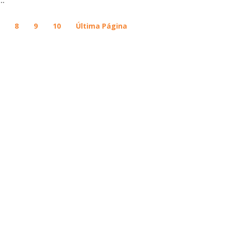
..
8
9
10
Última Página