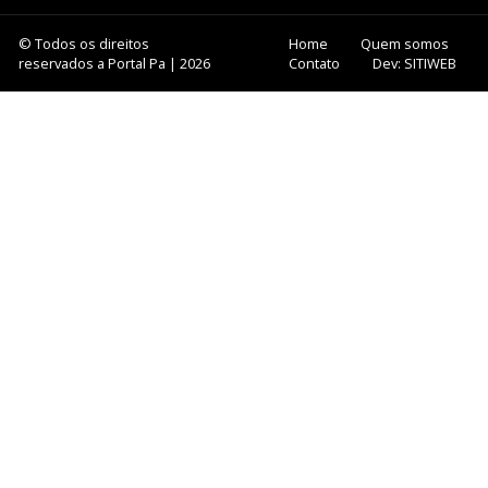
© Todos os direitos
Home
Quem somos
reservados a Portal Pa | 2026
Contato
Dev: SITIWEB