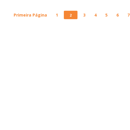
Primeira Página
1
3
4
5
6
7
2