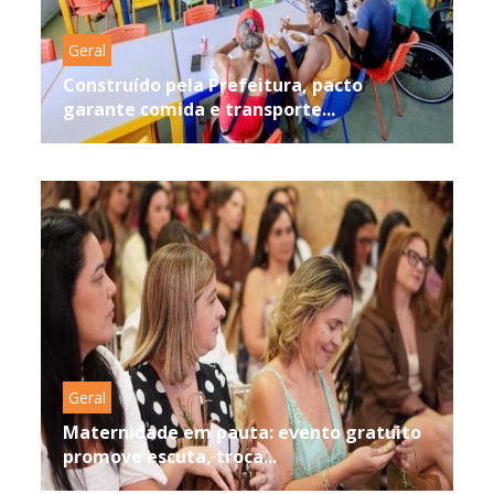
Geral
Construído pela Prefeitura, pacto
garante comida e transporte...
Geral
Maternidade em pauta: evento gratuito
promove escuta, troca...