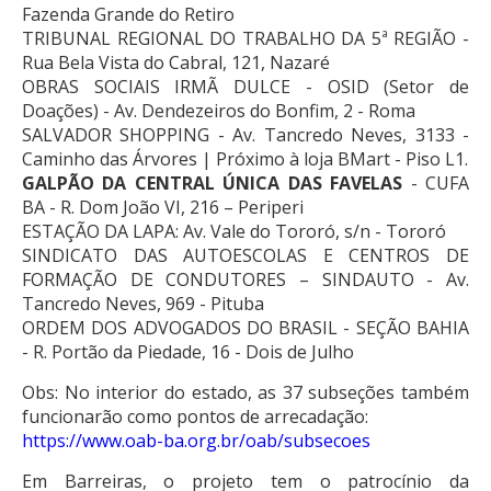
Fazenda Grande do Retiro
TRIBUNAL REGIONAL DO TRABALHO DA 5ª REGIÃO -
Rua Bela Vista do Cabral, 121, Nazaré
OBRAS SOCIAIS IRMÃ DULCE - OSID (Setor de
Doações) - Av. Dendezeiros do Bonfim, 2 - Roma
SALVADOR SHOPPING - Av. Tancredo Neves, 3133 -
Caminho das Árvores | Próximo à loja BMart - Piso L1.
GALPÃO DA CENTRAL ÚNICA DAS FAVELAS
- CUFA
BA - R. Dom João VI, 216 – Periperi
ESTAÇÃO DA LAPA: Av. Vale do Tororó, s/n - Tororó
SINDICATO DAS AUTOESCOLAS E CENTROS DE
FORMAÇÃO DE CONDUTORES – SINDAUTO - Av.
Tancredo Neves, 969 - Pituba
ORDEM DOS ADVOGADOS DO BRASIL - SEÇÃO BAHIA
- R. Portão da Piedade, 16 - Dois de Julho
Obs: No interior do estado, as 37 subseções também
funcionarão como pontos de arrecadação:
https://www.oab-ba.org.br/oab/subsecoes
Em Barreiras, o projeto tem o patrocínio da