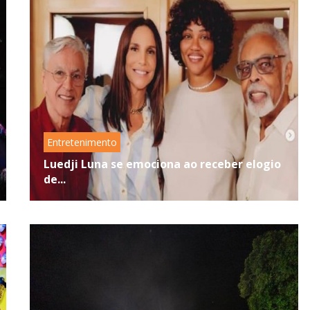
Entretenimento
Luedji Luna se emociona ao receber elogio
de...