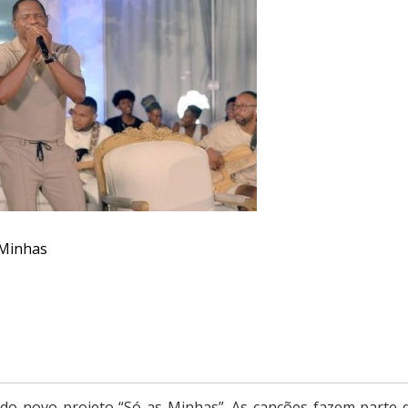
 Minhas
do novo projeto “Só as Minhas”. As canções fazem parte 