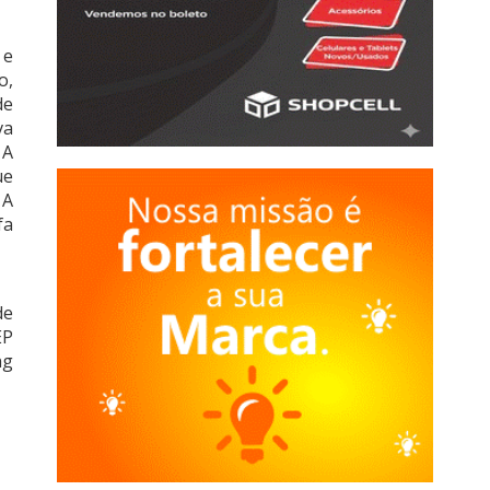
 e
o,
de
va
 A
ue
 A
fa
de
EP
ng