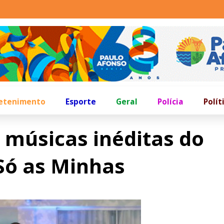
etenimento
Esporte
Geral
Polícia
Polít
 músicas inéditas do
“Só as Minhas