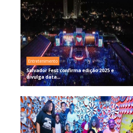
Entretenimento
Salvador Fest confirma edição 2025 e
divulga data...