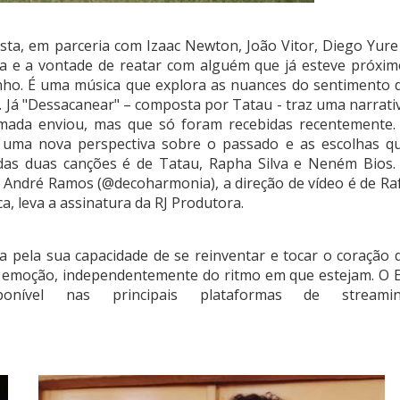
ta, em parceria com Izaac Newton, João Vitor, Diego Yure
a e a vontade de reatar com alguém que já esteve próxim
nho. É uma música que explora as nuances do sentimento 
. Já "Dessacanear" – composta por Tatau - traz uma narrati
mada enviou, mas que só foram recebidas recentemente.
e uma nova perspectiva sobre o passado e as escolhas q
 das duas canções é de Tatau, Rapha Silva e Neném Bios.
de André Ramos (@decoharmonia), a direção de vídeo é de Ra
a, leva a assinatura da RJ Produtora.
 pela sua capacidade de se reinventar e tocar o coração 
e emoção, independentemente do ritmo em que estejam. O 
nível nas principais plataformas de streami