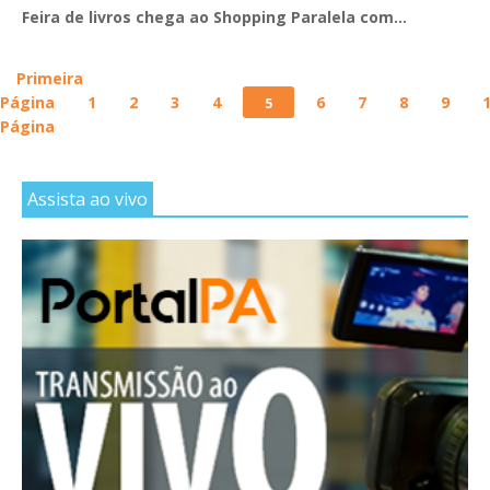
Feira de livros chega ao Shopping Paralela com...
Primeira
Página
1
2
3
4
6
7
8
9
5
Página
Assista ao vivo